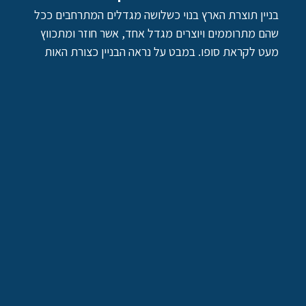
בניין תוצרת הארץ בנוי כשלושה מגדלים המתרחבים ככל
שהם מתרוממים ויוצרים מגדל אחד, אשר חוזר ומתכווץ
מעט לקראת סופו. במבט על נראה הבניין כצורת האות
ריש. אחת מרגלי המגדל מצופה בלוחות פליז המעניקים
לו גוון זהב נוצץ, לדברי האדריכלים גוון זה יתעמעם עם
החשיפה לאוויר ויהפוך לבולט פחות, מבלי לאבד את
הרושם הייחודי ויוצא הדופן שלו. הרווח הגדול בין רגלי
המגדל מאפשר להולכי הרגל להמשיך לראות את הנוף
האורבאני, ומאפשר לייצר בקרקע עליה נבנה המגדל
תנועה וחיים. תכנון הבניין כשלושה מגדלים נפרדים
המתרחבים כשהם עולים ומשתלבים לבניין אחד,
מאפשרת מינימום פגיעה בנוף ומאפשרת להשתמש בשטח
הקרע הנותר לצורכי גינון ציבורי.
התאמה לתנאי האקלים
בשונה ממגדלים ומבנים מפוארים אחרים העטופים