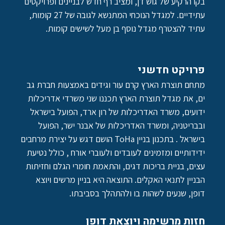
בקו הרקיע של גוש דן, ומציב רף חדש לבניינים ופרויקטים
עתידיים. למגדל הנוכחי המתנשא לגובה של 27 קומות,
עתיד להצטרף מגדל נוסף בן מעל לשישים קומות.
פרויקט חדשני
מתחם תוצרת הארץ קרם עור וגידים באמצעות חברת גב
ים, את מגדל תוצרת הארץ תכננו שני משרדי אדריכלות
ידועים, משרד האדריכלות של רון ארד, הפועל בישראל
ובבריטניה, ומשרד האדריכלות של אבנר ישר, הפועל
בישראל . בתכנון בניין ToHa הושם דגש על יצירת מרחבים
ידידותיים ומזמינים לעובדים ולעוברי אורח , כולל נטיעת
עצים, בניית בריכות דגים, והתאמת חומרי הגלם וחזיתות
הבניין לתנאי האקלים. התוצאה היא בניין מרשים ויוצא
דופן, שנעים לשהות בו ולהתהלך בסביבתו.
חזות מרשימה ויוצאת דופן